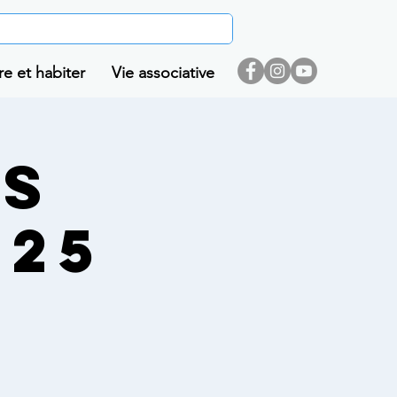
re et habiter
Vie associative
is
025