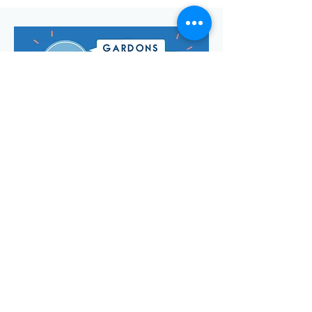
Envoyer
Votre adresse de messagerie est uniquement utilisée pour
vous envoyer notre lettre d'infos mensuelle ainsi que des
informations concernant
la commune de Saint-Georges-d'Oléron.
Vous pouvez à tout moment utiliser le lien ci-après pour vous
désabonner:
se désabonner
© Manon Godefroi créé avec
Wix.com Crédits photos :
© OT
IOMN (S.BREFFY) et © OléronPhotoClub Images Drone @
Dominique ABIT