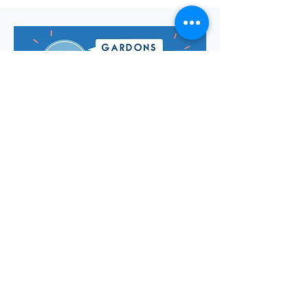
Envoyer
Votre adresse de messagerie est uniquement utilisée pour
vous envoyer notre lettre d'infos mensuelle ainsi que des
informations concernant
la commune de Saint-Georges-d'Oléron.
Vous pouvez à tout moment utiliser le lien ci-après pour vous
désabonner:
se désabonner
© Manon Godefroi créé avec
Wix.com Crédits photos :
© OT
IOMN (S.BREFFY) et © OléronPhotoClub Images Drone @
Dominique ABIT