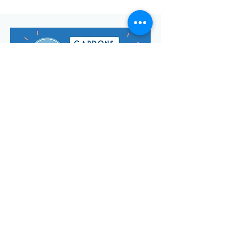
Envoyer
Votre adresse de messagerie est uniquement utilisée pour
vous envoyer notre lettre d'infos mensuelle ainsi que des
informations concernant
la commune de Saint-Georges-d'Oléron.
Vous pouvez à tout moment utiliser le lien ci-après pour vous
désabonner:
se désabonner
© Manon Godefroi créé avec
Wix.com Crédits photos :
© OT
IOMN (S.BREFFY) et © OléronPhotoClub Images Drone @