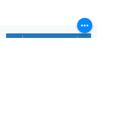
Envoyer
Votre adresse de messagerie est uniquement utilisée pour
vous envoyer notre lettre d'infos mensuelle ainsi que des
informations concernant
la commune de Saint-Georges-d'Oléron.
Vous pouvez à tout moment utiliser le lien ci-après pour vous
désabonner:
se désabonner