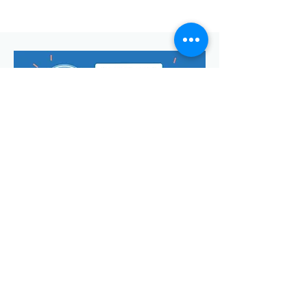
Envoyer
Votre adresse de messagerie est uniquement utilisée pour
vous envoyer notre lettre d'infos mensuelle ainsi que des
informations concernant
la commune de Saint-Georges-d'Oléron.
Vous pouvez à tout moment utiliser le lien ci-après pour vous
désabonner:
se désabonner
© Manon Godefroi créé avec
Wix.com Crédits photos :
© OT