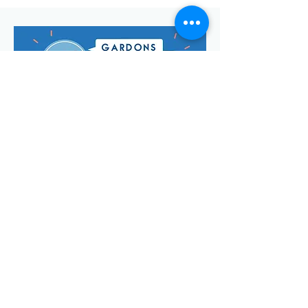
Envoyer
Votre adresse de messagerie est uniquement utilisée pour
vous envoyer notre lettre d'infos mensuelle ainsi que des
informations concernant
la commune de Saint-Georges-d'Oléron.
Vous pouvez à tout moment utiliser le lien ci-après pour vous
désabonner:
se désabonner
© Manon Godefroi créé avec
Wix.com Crédits photos :
© OT
IOMN (S.BREFFY) et © OléronPhotoClub Images Drone @
Dominique ABIT