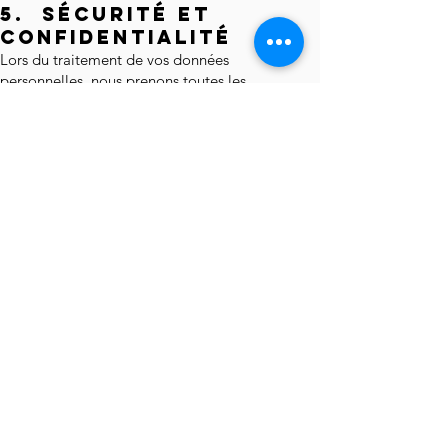
5. SÉCURITÉ ET
CONFIDENTIALITÉ
Lors du traitement de vos données
personnelles, nous prenons toutes les
mesures raisonnables visant à les protéger
contre toute perte, utilisation détournée,
accès non autorisé, divulgation, altération
ou destruction.
6. CONSERVATION
DES DONNÉES
Nous ne conservons vos données que
pour la durée nécessaire aux opérations
pour lesquelles elles ont été collectées
ainsi que dans le respect de la législation
en vigueur.
7. TRANSFERT DES
DONNÉES À
L'ÉTRANGER
Si nous devons transférer des données