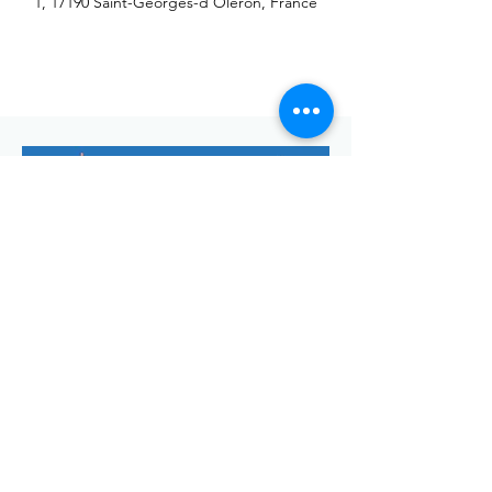
1, 17190 Saint-Georges-d'Oléron, France
Envoyer
Votre adresse de messagerie est uniquement utilisée pour
vous envoyer notre lettre d'infos mensuelle ainsi que des
informations concernant
la commune de Saint-Georges-d'Oléron.
Vous pouvez à tout moment utiliser le lien ci-après pour vous