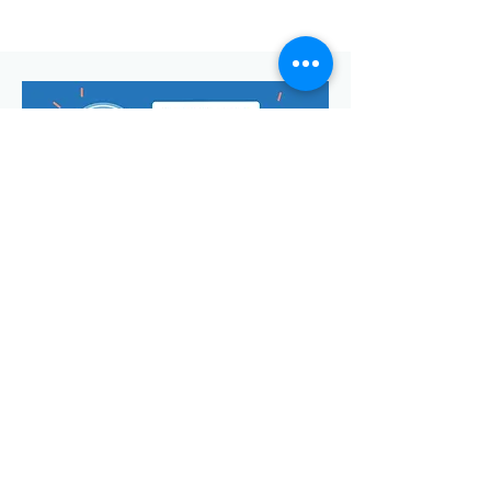
Envoyer
Votre adresse de messagerie est uniquement utilisée pour
vous envoyer notre lettre d'infos mensuelle ainsi que des
informations concernant
la commune de Saint-Georges-d'Oléron.
Vous pouvez à tout moment utiliser le lien ci-après pour vous
désabonner:
se désabonner
© Manon Godefroi créé avec
Wix.com Crédits photos :
© OT