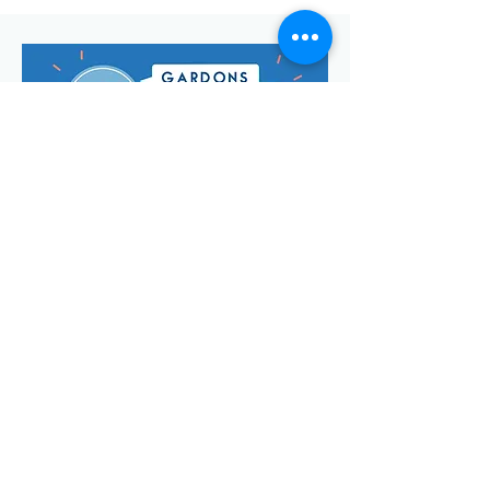
Envoyer
Votre adresse de messagerie est uniquement utilisée pour
vous envoyer notre lettre d'infos mensuelle ainsi que des
informations concernant
la commune de Saint-Georges-d'Oléron.
Vous pouvez à tout moment utiliser le lien ci-après pour vous
désabonner:
se désabonner
© Manon Godefroi créé avec
Wix.com Crédits photos :
© OT
IOMN (S.BREFFY) et © OléronPhotoClub Images Drone @
Dominique ABIT