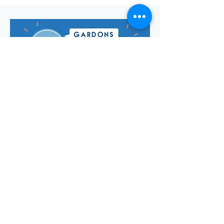
Envoyer
Votre adresse de messagerie est uniquement utilisée pour
vous envoyer notre lettre d'infos mensuelle ainsi que des
informations concernant
la commune de Saint-Georges-d'Oléron.
Vous pouvez à tout moment utiliser le lien ci-après pour vous
désabonner:
se désabonner
© Manon Godefroi créé avec
Wix.com Crédits photos :
© OT
IOMN (S.BREFFY) et © OléronPhotoClub Images Drone @
Dominique ABIT