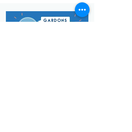
Envoyer
Votre adresse de messagerie est uniquement utilisée pour
vous envoyer notre lettre d'infos mensuelle ainsi que des
informations concernant
la commune de Saint-Georges-d'Oléron.
Vous pouvez à tout moment utiliser le lien ci-après pour vous
désabonner:
se désabonner
© Manon Godefroi créé avec
Wix.com Crédits photos :
© OT
IOMN (S.BREFFY) et © OléronPhotoClub Images Drone @
Dominique ABIT