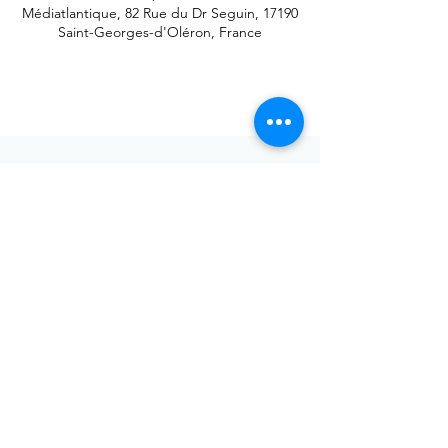
Médiatlantique, 82 Rue du Dr Seguin, 17190
Saint-Georges-d'Oléron, France
Envoyer
Votre adresse de messagerie est uniquement utilisée pour
vous envoyer notre lettre d'infos mensuelle ainsi que des
informations concernant