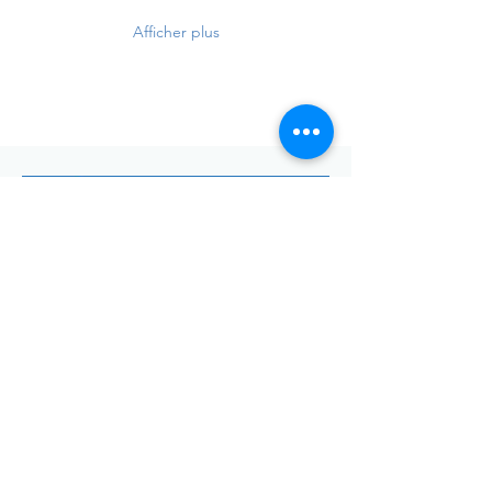
Afficher plus
Envoyer
Votre adresse de messagerie est uniquement utilisée pour
vous envoyer notre lettre d'infos mensuelle ainsi que des
informations concernant