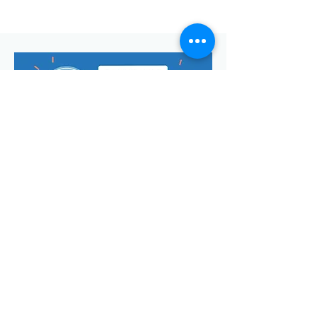
Envoyer
Votre adresse de messagerie est uniquement utilisée pour
vous envoyer notre lettre d'infos mensuelle ainsi que des
informations concernant
la commune de Saint-Georges-d'Oléron.
Vous pouvez à tout moment utiliser le lien ci-après pour vous
désabonner:
se désabonner
© Manon Godefroi créé avec
Wix.com Crédits photos :
© OT