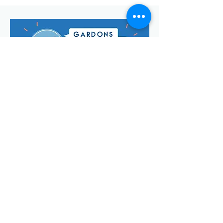
Envoyer
Votre adresse de messagerie est uniquement utilisée pour
vous envoyer notre lettre d'infos mensuelle ainsi que des
informations concernant
la commune de Saint-Georges-d'Oléron.
Vous pouvez à tout moment utiliser le lien ci-après pour vous
désabonner:
se désabonner
© Manon Godefroi créé avec
Wix.com Crédits photos :
© OT
IOMN (S.BREFFY) et © OléronPhotoClub Images Drone @
Dominique ABIT