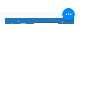
Envoyer
Votre adresse de messagerie est uniquement utilisée pour
vous envoyer notre lettre d'infos mensuelle ainsi que des
informations concernant
la commune de Saint-Georges-d'Oléron.
Vous pouvez à tout moment utiliser le lien ci-après pour vous
désabonner:
se désabonner
© Manon Godefroi créé avec
Wix.com Crédits photos :
© OT