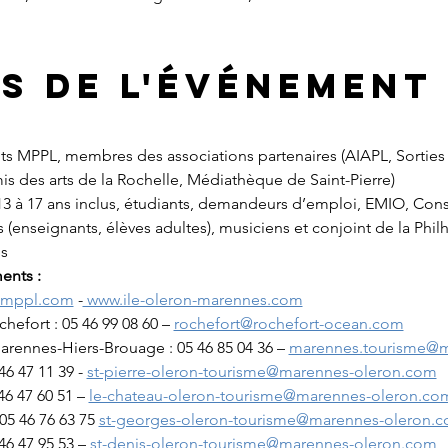
s de l'événement
nts MPPL, membres des associations partenaires (AIAPL, Sorties
is des arts de la Rochelle, Médiathèque de Saint-Pierre)
 13 à 17 ans inclus, étudiants, demandeurs d’emploi, EMIO, Cons
(enseignants, élèves adultes), musiciens et conjoint de la Phi
us
ents : 
l-mppl.com
 -
 www.ile-oleron-marennes.com
efort : 05 46 99 08 60 – 
rochefort@rochefort-ocean.com
rennes-Hiers-Brouage : 05 46 85 04 36 – 
marennes.tourisme@m
46 47 11 39 - 
st-pierre-oleron-tourisme@marennes-oleron.com
6 47 60 51 – 
le-chateau-oleron-tourisme@marennes-oleron.co
5 46 76 63 75 
st-georges-oleron-tourisme@marennes-oleron.
46 47 95 53 – 
st-denis-oleron-tourisme@marennes-oleron.com