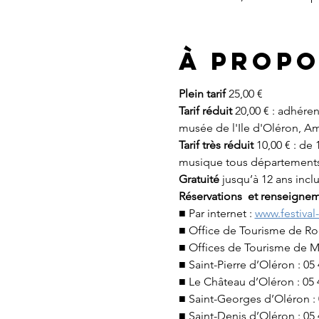
À propo
Plein tarif
Tarif réduit
 20,00 € : adhére
musée de l'Ile d'Oléron, Am
Tarif très réduit
 10,00 € : de
musique tous départements 
Gratuité
 jusqu’à 12 ans incl
Réservations  et renseignem
■ Par internet : 
www.festiva
■ Office de Tourisme de Roch
■ Offices de Tourisme de Ma
■ Saint-Pierre d’Oléron : 05 
■ Le Château d’Oléron : 05 4
■ Saint-Georges d’Oléron : 0
■ Saint-Denis d’Oléron : 05 