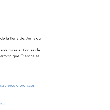
 de la Renarde, Amis du 
ervatoires et Ecoles de 
lharmonique Oléronaise
arennes-oleron.com
m
com