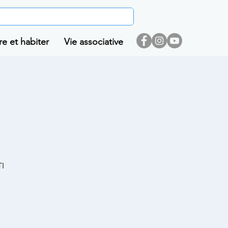
re et habiter
Vie associative
I