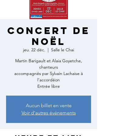
CONCERT DE
NOËL
jeu. 22 déc.
  |  
Salle le Chai
Martin Barigault et Alaia Goyetche,
chanteurs
accompagnés par Sylvain Lachaise à
l’accordéon
Entrée libre
Aucun billet en vente
Voir d'autres événements