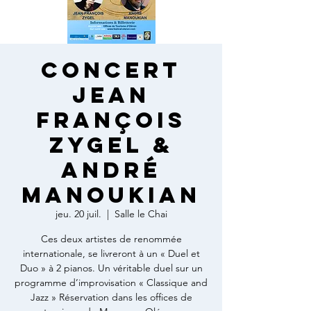
Concert
Jean
François
Zygel &
André
Manoukian
jeu. 20 juil.
  |  
Salle le Chai
Ces deux artistes de renommée
internationale, se livreront à un « Duel et
Duo » à 2 pianos. Un véritable duel sur un
programme d’improvisation « Classique and
Jazz » Réservation dans les offices de