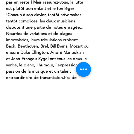
pas en reste ! Mais rassurez-vous, la lutte 
est plutôt bon enfant et le ton léger 
!
Chacun à son clavier, tantôt adversaires 
tantôt complices, les deux musiciens 
disputent une partie de notes enragée... 
Nourries de variations et de plages 
improvisées, leurs tribulations croisent 
Bach, Beethoven, Brel, Bill Evans, Mozart ou 
encore Duke Ellington. André Manoukian 
et Jean-François Zygel ont tous les deux le 
verbe, le piano, l’humour, l’expression, la 
passion de la musique et un talent 
extraordinaire de transmission.
Pas de 
doute : ils s’amusent sur scène et ils vous 
amuseront aussi.
Réservation dans les offices 
de tourisme de Marennes Oléron.
Billetterie 
en ligne : 
www.festival-oleron.com / 
rubrique "billetterie"