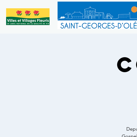
C
Depu
Gospel