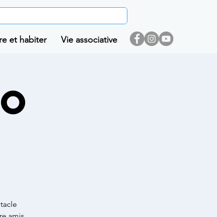
re et habiter
Vie associative
SO
tacle
re amis