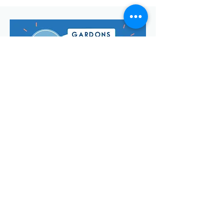
Envoyer
Votre adresse de messagerie est uniquement utilisée pour
vous envoyer notre lettre d'infos mensuelle ainsi que des
informations concernant
la commune de Saint-Georges-d'Oléron.
Vous pouvez à tout moment utiliser le lien ci-après pour vous
désabonner:
se désabonner
© Manon Godefroi créé avec
Wix.com Crédits photos :
© OT
IOMN (S.BREFFY) et © OléronPhotoClub Images Drone @
Dominique ABIT