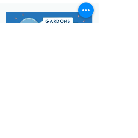
Envoyer
Votre adresse de messagerie est uniquement utilisée pour
vous envoyer notre lettre d'infos mensuelle ainsi que des
informations concernant
la commune de Saint-Georges-d'Oléron.
Vous pouvez à tout moment utiliser le lien ci-après pour vous
désabonner:
se désabonner
© Manon Godefroi créé avec
Wix.com Crédits photos :
© OT
IOMN (S.BREFFY) et © OléronPhotoClub Images Drone @
Dominique ABIT