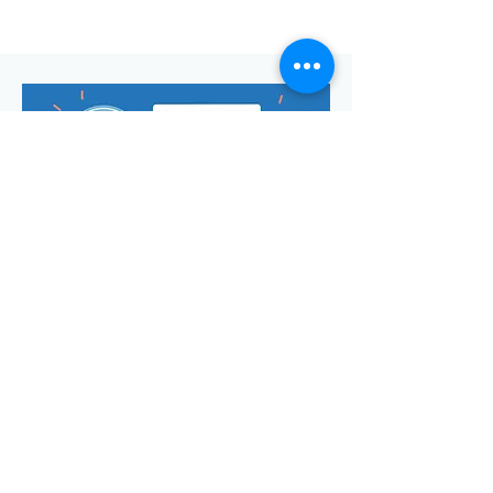
Envoyer
Votre adresse de messagerie est uniquement utilisée pour
vous envoyer notre lettre d'infos mensuelle ainsi que des
informations concernant
la commune de Saint-Georges-d'Oléron.
Vous pouvez à tout moment utiliser le lien ci-après pour vous
désabonner:
se désabonner
© Manon Godefroi créé avec
Wix.com Crédits photos :
© OT