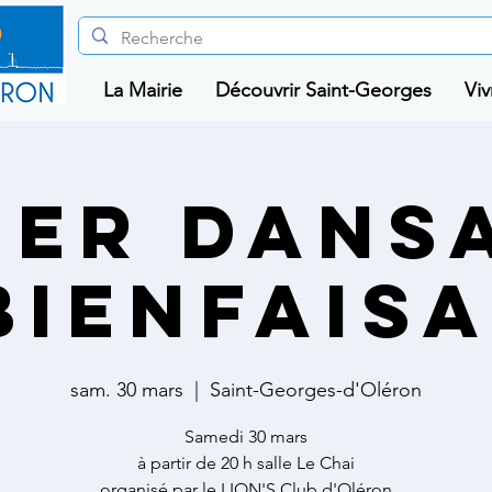
La Mairie
Découvrir Saint-Georges
Viv
NER DANS
BIENFAIS
sam. 30 mars
  |  
Saint-Georges-d'Oléron
Samedi 30 mars
à partir de 20 h salle Le Chai
organisé par le LION'S Club d'Oléron