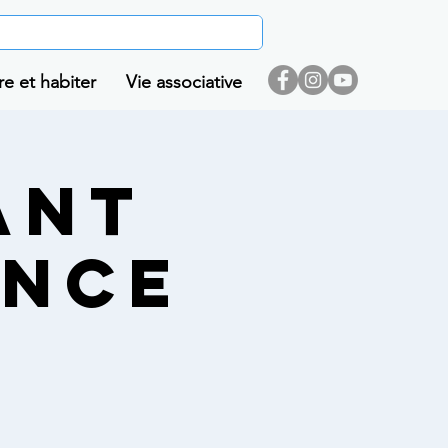
re et habiter
Vie associative
ANT
ANCE