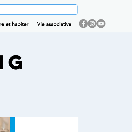
re et habiter
Vie associative
ng