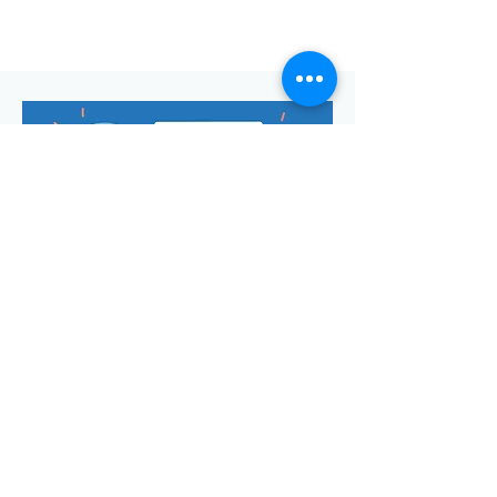
Envoyer
Votre adresse de messagerie est uniquement utilisée pour
vous envoyer notre lettre d'infos mensuelle ainsi que des
informations concernant
la commune de Saint-Georges-d'Oléron.
Vous pouvez à tout moment utiliser le lien ci-après pour vous
désabonner:
se désabonner