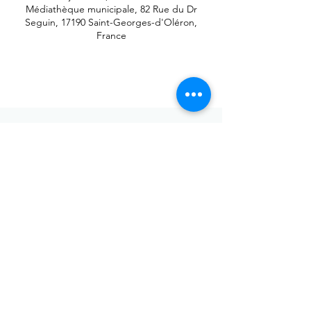
Médiathèque municipale, 82 Rue du Dr
Seguin, 17190 Saint-Georges-d'Oléron,
France
Envoyer
Votre adresse de messagerie est uniquement utilisée pour
vous envoyer notre lettre d'infos mensuelle ainsi que des