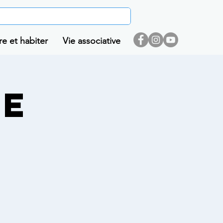
re et habiter
Vie associative
de
e