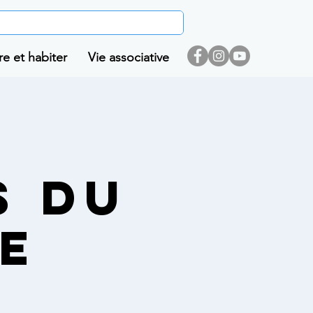
re et habiter
Vie associative
s
s du
e