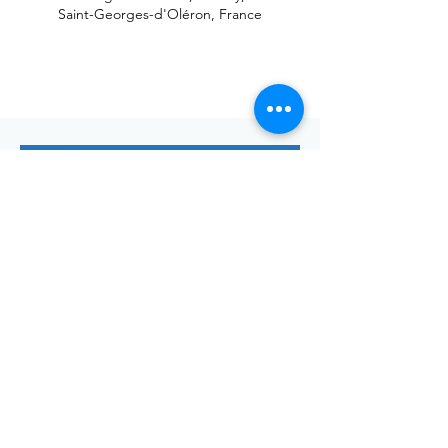
Saint-Georges-d'Oléron, France
Envoyer
Votre adresse de messagerie est uniquement utilisée pour
vous envoyer notre lettre d'infos mensuelle ainsi que des
informations concernant
la commune de Saint-Georges-d'Oléron.