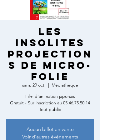
LES
INSOLITES
PROJECTION
S DE MICRO-
FOLIE
sam. 29 oct.
  |  
Médiathèque
Film d'animation japonais
Gratuit - Sur inscription au 05.46.75.50.14
Tout public
Aucun billet en vente
Voir d'autres événements