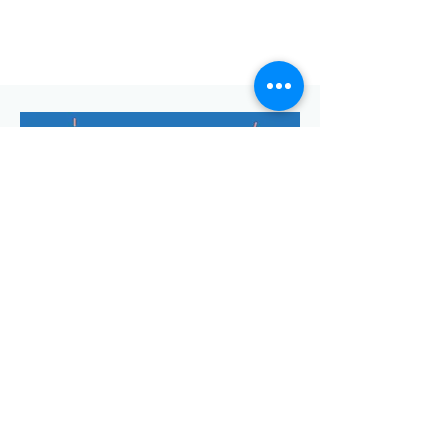
Envoyer
Votre adresse de messagerie est uniquement utilisée pour
vous envoyer notre lettre d'infos mensuelle ainsi que des
informations concernant
la commune de Saint-Georges-d'Oléron.
Vous pouvez à tout moment utiliser le lien ci-après pour vous
désabonner:
se désabonner