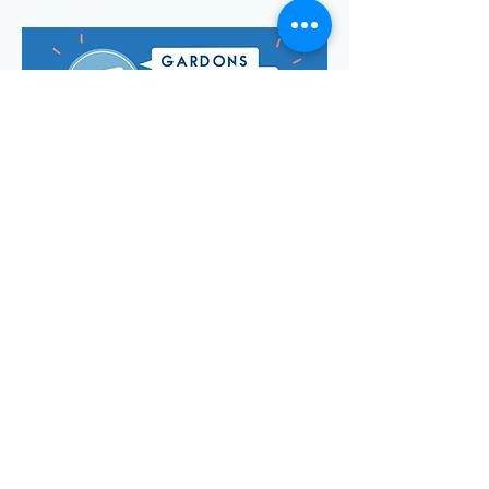
Envoyer
Votre adresse de messagerie est uniquement utilisée pour
vous envoyer notre lettre d'infos mensuelle ainsi que des
informations concernant
la commune de Saint-Georges-d'Oléron.
Vous pouvez à tout moment utiliser le lien ci-après pour vous
désabonner:
se désabonner
© Manon Godefroi créé avec
Wix.com Crédits photos :
© OT
IOMN (S.BREFFY) et © OléronPhotoClub Images Drone @
Dominique ABIT
Mentions Légales
Politique de confidentialité