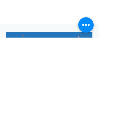
Envoyer
Votre adresse de messagerie est uniquement utilisée pour
vous envoyer notre lettre d'infos mensuelle ainsi que des
informations concernant
la commune de Saint-Georges-d'Oléron.
Vous pouvez à tout moment utiliser le lien ci-après pour vous
désabonner:
se désabonner