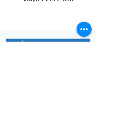
Envoyer
Votre adresse de messagerie est uniquement utilisée pour
vous envoyer notre lettre d'infos mensuelle ainsi que des
informations concernant
la commune de Saint-Georges-d'Oléron.
Vous pouvez à tout moment utiliser le lien ci-après pour vous