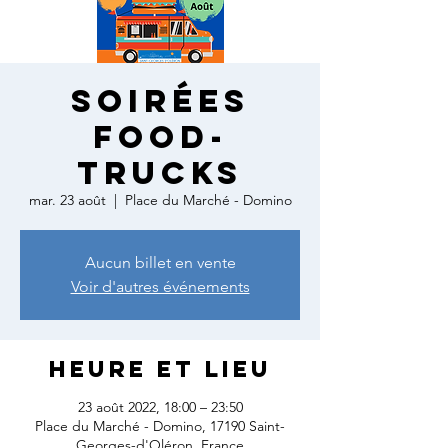
SOIRÉES
FOOD-
TRUCKS
mar. 23 août
  |  
Place du Marché - Domino
Aucun billet en vente
Voir d'autres événements
Heure et lieu
23 août 2022, 18:00 – 23:50
Place du Marché - Domino, 17190 Saint-
Georges-d'Oléron, France