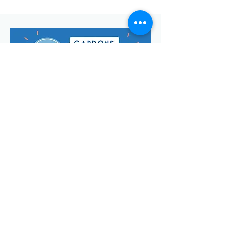
Envoyer
Votre adresse de messagerie est uniquement utilisée pour
vous envoyer notre lettre d'infos mensuelle ainsi que des
informations concernant
la commune de Saint-Georges-d'Oléron.
Vous pouvez à tout moment utiliser le lien ci-après pour vous
désabonner:
se désabonner
© Manon Godefroi créé avec
Wix.com Crédits photos :
© OT
IOMN (S.BREFFY) et © OléronPhotoClub Images Drone @