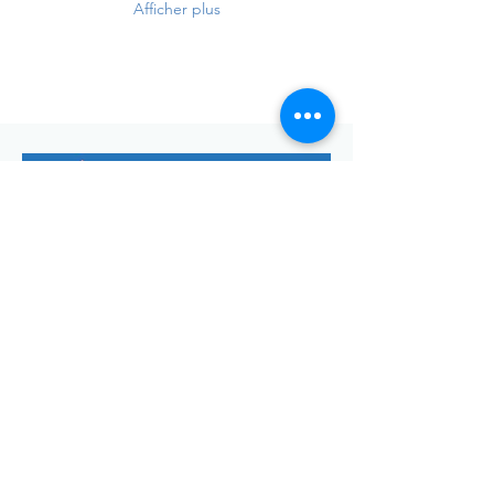
Afficher plus
Envoyer
Votre adresse de messagerie est uniquement utilisée pour
vous envoyer notre lettre d'infos mensuelle ainsi que des
informations concernant
la commune de Saint-Georges-d'Oléron.
Vous pouvez à tout moment utiliser le lien ci-après pour vous