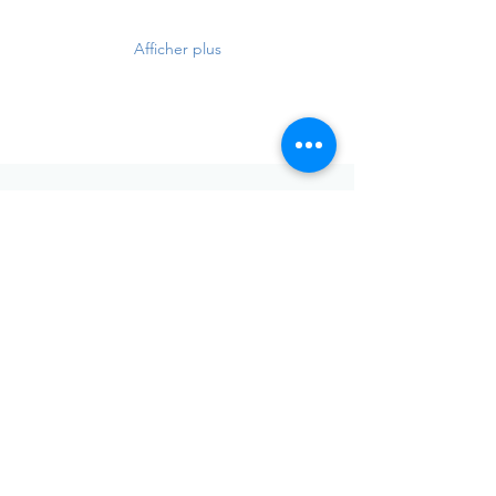
Afficher plus
Envoyer
Votre adresse de messagerie est uniquement utilisée pour
vous envoyer notre lettre d'infos mensuelle ainsi que des