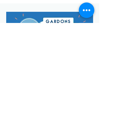
Envoyer
Votre adresse de messagerie est uniquement utilisée pour
vous envoyer notre lettre d'infos mensuelle ainsi que des
informations concernant
la commune de Saint-Georges-d'Oléron.
Vous pouvez à tout moment utiliser le lien ci-après pour vous
désabonner:
se désabonner
© Manon Godefroi créé avec
Wix.com Crédits photos :
© OT
IOMN (S.BREFFY) et © OléronPhotoClub Images Drone @
Dominique ABIT