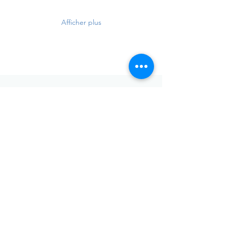
Afficher plus
Envoyer
Votre adresse de messagerie est uniquement utilisée pour
vous envoyer notre lettre d'infos mensuelle ainsi que des