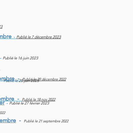
23
embre
-
Publié le 7 décembre 2023
-
Publié le 16 juin 2023
écembre -
Publié le 29 décembre 2022
-
Publié le 20 juin 2023
ovembre -
Publié le 18 nov 2022
er
-
Publié le 27 février 2023
2022
ptembre
-
Publié le 21 septembre 2022